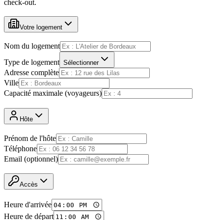
check-out.
Votre logement
Nom du logement
Type de logement
Sélectionner
Adresse complète
Ville
Capacité maximale (voyageurs)
Hôte
Prénom de l'hôte
Téléphone
Email (optionnel)
Accès
Heure d'arrivée
Heure de départ