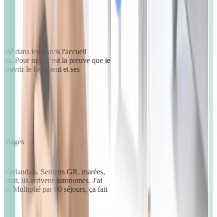
nné dans leurs avis l'accueil
tions. Pour moi, c'est la preuve que le
découvrir le logement et ses
ouchages
 néerlandais. Sentiers GR, marées,
traduit, ils arrivent autonomes. J'ai
ée. Multiplié par 60 séjours, ça fait
.
”