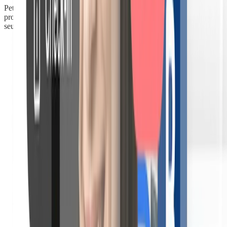
Petit-déjeuner, location de vélos, ménage en cours de séjour,
proposez des services additionnels à vos voyageurs sans envoyer un
seul message. Ils consultent, décident et paient.