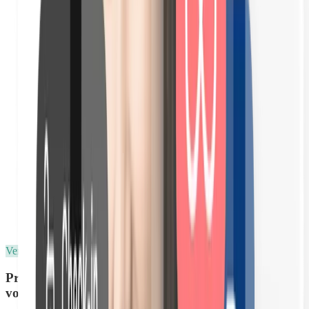
10 langues : 🇩🇪 🇳🇱 🇬🇧 🇮🇹 🇪🇸 🇵🇹 🇫🇷 + 3
autres
Vente de services additionnels
Proposez des services en plus à vos voyageurs depuis
votre livret d'accueil