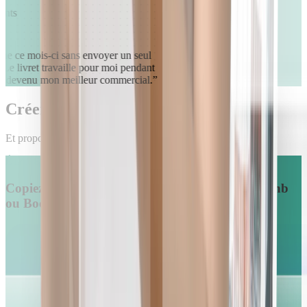
ments
ine ce mois-ci sans envoyer un seul
. Le livret travaille pour moi pendant
'est devenu mon meilleur commercial.
”
Créer votre livret d'accueil digital
Et proposez tous vos services et consignes au même endroit
ÉTAPE 1
Copiez et importez le lien de votre annonce Airbnb
ou Booking