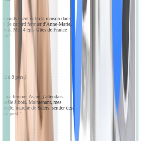
llemands lisent enfin la maison dans
esses (le canard fermier d'Anne-Marie,
rs avis. Mes 4 épis Gîtes de France
endus.
”
 (2 à 8 pers.)
avec ma femme. Avant, j'attendais
le poêle à bois. Maintenant, mes
: poêle, marché de Salers, sentier des
des à pied.
”