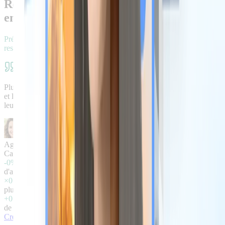
Respirez, vos voyageurs seront toujours
entre de bonnes mains
Préservez l'essentiel : votre hospitalité. Et laissez votre livret faire le
reste.
Plusieurs voyageurs ont mentionné dans leurs avis l'accueil agréable
et la clarté des instructions. Pour moi, c'est la preuve que le livret
leur permet vraiment de découvrir le logement et ses environs.
Agnès R.
Cabane Vallée de la Loire
-0%
d'appels et messages voyageurs
×0
plus de recommandations citées dans vos avis
+0 €
de revenus annexes par séjour
Créer mon livret gratuitement