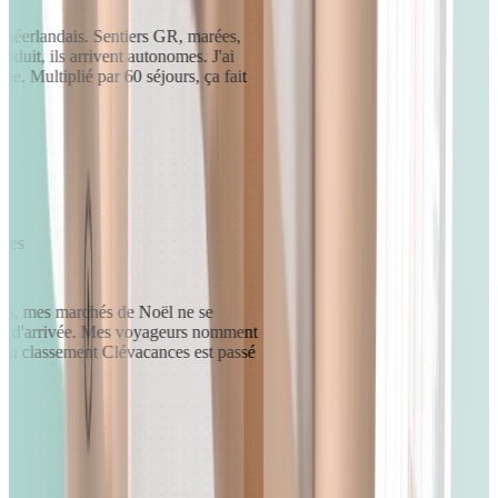
 néerlandais. Sentiers GR, marées,
traduit, ils arrivent autonomes. J'ai
ée. Multiplié par 60 séjours, ça fait
.
”
bres
ins, mes marchés de Noël ne se
ion d'arrivée. Mes voyageurs nomment
Mon classement Clévacances est passé