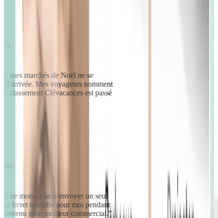
bres
ins, mes marchés de Noël ne se
ion d'arrivée. Mes voyageurs nomment
Mon classement Clévacances est passé
ments
ine ce mois-ci sans envoyer un seul
. Le livret travaille pour moi pendant
'est devenu mon meilleur commercial.
”