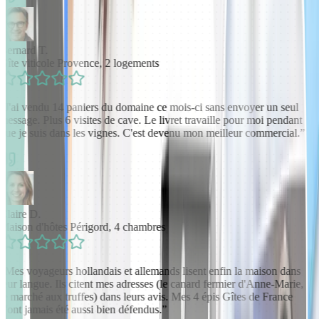
Bernard T.
Gîte viticole Provence, 2 logements
“
J'ai vendu 14 paniers du domaine ce mois-ci sans envoyer un seul
message. Plus 6 visites de cave. Le livret travaille pour moi pendant
que je suis dans les vignes. C'est devenu mon meilleur commercial.
”
Claire D.
Maison d'hôtes Périgord, 4 chambres
“
Mes voyageurs hollandais et allemands lisent enfin la maison dans
leur langue. Ils citent mes adresses (le canard fermier d'Anne-Marie,
le marché aux truffes) dans leurs avis. Mes 4 épis Gîtes de France
n'ont jamais été aussi bien défendus.
”