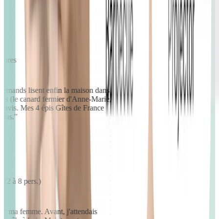
ambres
llemands lisent enfin la maison dans
esses (le canard fermier d'Anne-Marie,
rs avis. Mes 4 épis Gîtes de France
endus.
”
 (2 à 8 pers.)
avec ma femme. Avant, j'attendais