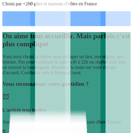
Choisi par +200 gîtes et maisons d'hôtes en France
On aime tous accueillir.
Mais parfois c'est
plus compliqué
Vous avez choisi ce métier pour partager un lieu, une région, une
histoire. Pas pour expliquer le code wifi à 22h ou répéter trois fois
où trouver la boulangerie. Reprenez la main sur votre énergie
d'accueil. Confiez le reste à WonderGuest.
Vous reconnaissez votre quotidien ?
L'arrivée trop tardive
Annoncé 17h, arrivé 22h. Vous avez attendu sans dîner. Encore.