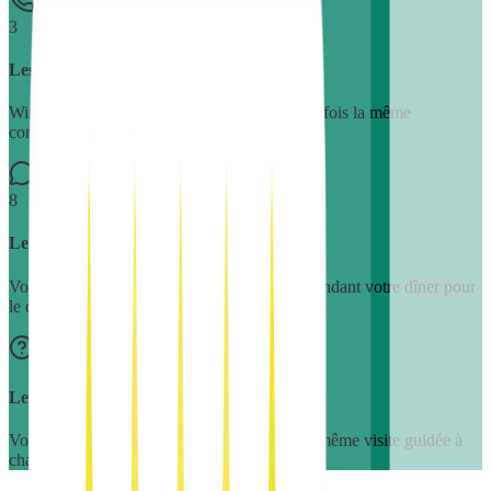
3
Les mêmes questions, en boucle
Wifi, boulangerie, parking, poêle. Trois cents fois la même
conversation par saison.
8
Le téléphone qui sonne la nuit
Vous vivez sur place. Le voyageur appelle pendant votre dîner pour
le code wifi.
Le tour du propriétaire, à chaque check-in
Vous expliquez le poêle, le jacuzzi, le tri. La même visite guidée à
chaque arrivée.