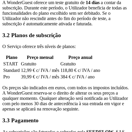
A WonderGuest oferece um teste gratuito de
14 dias
a contar da
subscrição. Durante este período, o Utilizador beneficia de todas as
funcionalidades do plano escolhido sem ser debitado. Se o
Utilizador não rescindir antes do fim do período de teste, a
subscrição é automaticamente ativada e faturada.
3.2 Planos de subscrição
O Serviço oferece três níveis de planos:
Plano
Preço mensal
Preço anual
START
Gratuito
Gratuito
Standard
12,99 € c/ IVA / mês
118,80 € c/ IVA / ano
Pro
39,99 € c/ IVA / mês
384 € c/ IVA / ano
Os preços são indicados em euros, com todos os impostos incluídos.
A WonderGuest reserva-se o direito de alterar os seus preços a
qualquer momento. Qualquer alteração será notificada ao Utilizador
com pelo menos 30 dias de antecedência à sua entrada em vigor e
apenas se aplicará na renovação seguinte.
3.3 Pagamento
As subscrições são faturadas e cobradas pela
SEEDFLOW
, SAS