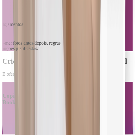
 alojamentos
ge-me: fotos antes/depois, regras
auções justificadas.
”
Crie o seu manual de boas-vindas digital
E ofereça todos os seus serviços e instruções num único lugar
PASSO 1
Copie e importe o link do seu anúncio Airbnb ou
Booking