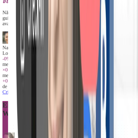
Não respondo mais mensagens no fim de semana. Tudo está no
guia: jacuzzi, sauna, regras, recomendações de restaurantes. Minhas
avaliações passaram de 4.2 para 4.8.
Nathalie M.
Love Suites Côte d'Azur — 5 alojamentos
-0%
menos mensagens de hóspedes
×0
menos litígios de caução
+0 €
de receita extra média por estadia
Criar o meu livreto gratuitamente
Eles gerenciam love rooms. Adoram o
WonderGuest.