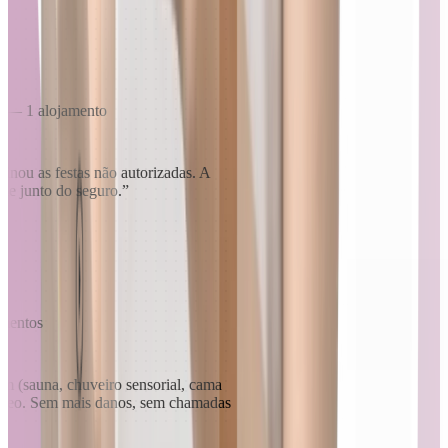
y — 1 alojamento
minou as festas não autorizadas. A
-me junto do seguro.
”
jamentos
m (sauna, chuveiro sensorial, cama
vídeo. Sem mais danos, sem chamadas