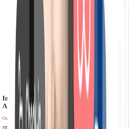
Pagamento por transferência bancária ou em dinheiro
Impulsione as suas avaliações Airbnb.
Aumente as suas receitas por estadia
Os seus hóspedes são finalmente 100% autónomos.