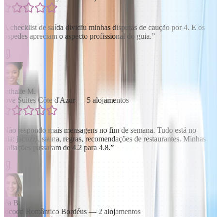
“
A checklist de saída dividiu minhas disputas de caução por 4. E os
hóspedes apreciam o aspecto profissional do guia.
”
Nathalie M.
Love Suites Côte d'Azur — 5 alojamentos
“
Não respondo mais mensagens no fim de semana. Tudo está no
guia: jacuzzi, sauna, regras, recomendações de restaurantes. Minhas
avaliações passaram de 4.2 para 4.8.
”
Léa B.
Cocoon Romântico Bordéus — 2 alojamentos