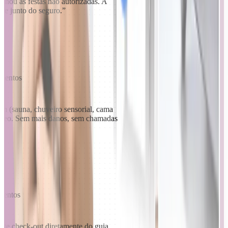
minou as festas não autorizadas. A
-me junto do seguro.
”
jamentos
m (sauna, chuveiro sensorial, cama
vídeo. Sem mais danos, sem chamadas
amentos
ate check-out diretamente do guia.