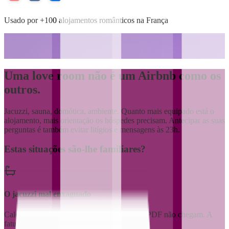
Usado por +100 alojamentos românticos na França
Uma love room não é um Airbnb
como os
outros.
Jacuzzi, sauna, domótica, ambiente. Quanto mais equipado está o
alojamento, mais orientação os hóspedes precisam. Antecipar as suas
perguntas é também evitar litígios e mensagens às 23h.
Estas situações são-lhe familiares?
O jacuzzi mal enxaguado
Calcário, espuma, salpicos. Três linhas num PDF não chegam. A
fatura da manutenção, sim.