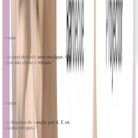
jamentos
ma jacuzzi deixada sem enxágue. Os
porque são claras e visuais.
”
ojamentos
minhas disputas de caução por 4. E os
ofissional do guia.
”