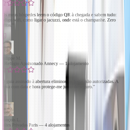
“
Os meus hóspedes leem o código QR à chegada e sabem tudo:
código wifi, como ligar o jacuzzi, onde está o champanhe. Zero
atritos.
”
Philippe M.
O Refúgio Apaixonado Annecy — 1 alojamento
“
O guia assinado à abertura eliminou as festas não autorizadas. A
prova com data e hora protege-me junto do seguro.
”
François L.
Suítes Privadas Paris — 4 alojamentos