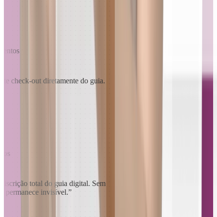
amentos
ate check-out diretamente do guia.
ntos
scrição total do guia digital. Sem
do permanece invisível.
”