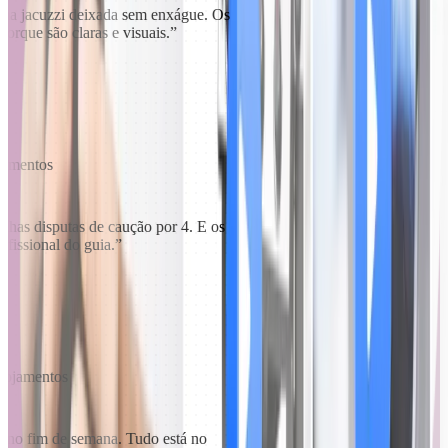
ma jacuzzi deixada sem enxágue. Os
porque são claras e visuais.
”
ojamentos
minhas disputas de caução por 4. E os
ofissional do guia.
”
alojamentos
 no fim de semana. Tudo está no