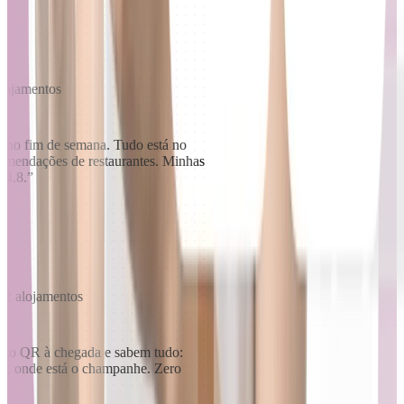
alojamentos
 no fim de semana. Tudo está no
recomendações de restaurantes. Minhas
a 4.8.
”
 2 alojamentos
igo QR à chegada e sabem tudo:
zzi, onde está o champanhe. Zero