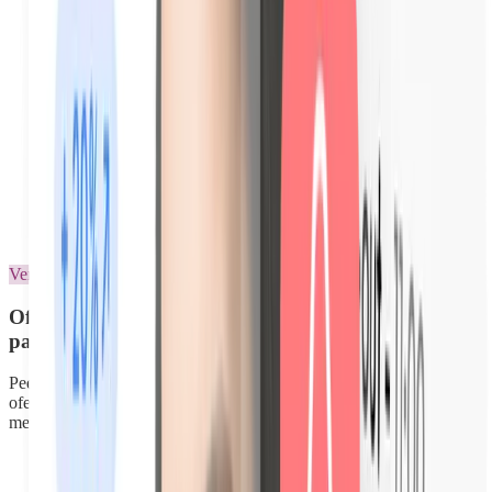
Exportação PDF para seguro
Venda de serviços adicionais
Ofereça serviços adicionais aos seus hóspedes a
partir do seu manual de boas-vindas
Pequeno-almoço, aluguer de bicicletas, limpeza durante a estadia,
ofereça serviços adicionais aos seus hóspedes sem enviar uma única
mensagem. Consultam, decidem e pagam.