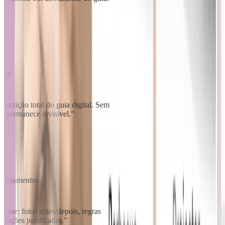
ntos
scrição total do guia digital. Sem
do permanece invisível.
”
 alojamentos
ge-me: fotos antes/depois, regras
auções justificadas.
”