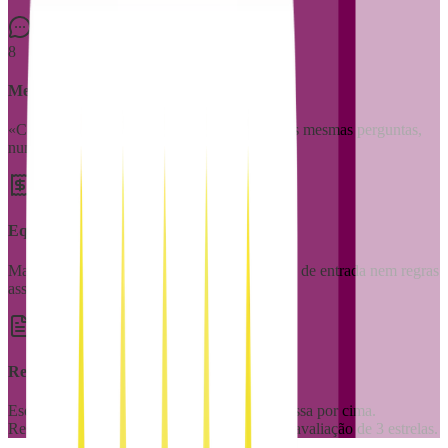
8
Mensagens depois das 22h
«Como se liga a sauna?» às 23h47. Sempre as mesmas perguntas,
nunca à hora certa.
Equipamento não respeitado
Mancha, dano, equipamento ligado. Sem auto de entrada nem regras
assinadas, o litígio cai.
Regras ignoradas
Escreve uma mensagem longa. O hóspede passa por cima.
Resultado: música alta, festa imprevista, uma avaliação de 3 estrelas.