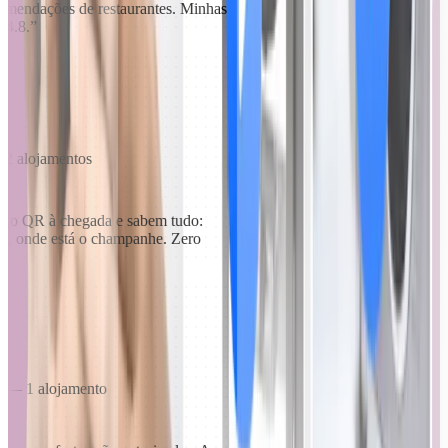
recomendações de restaurantes. Minhas
a 4.8.
”
 2 alojamentos
igo QR à chegada e sabem tudo:
zzi, onde está o champanhe. Zero
y — 1 alojamento