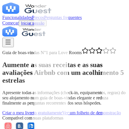
Funcionalidades
Preços
Perguntas frequentes
Começar
Iniciar sessão
Guia de boas-vindas N°1 para Love Rooms
Aumente as suas receitas e as suas
avaliações Airbnb com um acolhimento 5
estrelas
Apresente todas as informações (check-in, equipamentos, regras) do
seu alojamento num guia de boas-vindas elegante e reduza
finalmente as perguntas recorrentes dos seus hóspedes.
Criar o meu livreto gratuitamente
Ver um folheto de demonstração
Compatível com suas plataformas