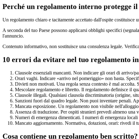
Perché un regolamento interno protegge il 
Un regolamento chiaro e tacitamente accettato dall'ospite costituisce u
A seconda del tuo Paese possono applicarsi obblighi specifici (segnal
l'annuncio.
Contenuto informativo, non sostituisce una consulenza legale. Verifica 
10 errori da evitare nel tuo regolamento i
Clausole essenziali mancanti
.
Non indicare gli orari di arrivo/pa
Orari vaghi
.
Indicare «arrivo nel pomeriggio» non basta. Specifi
Divieti non motivati
.
Una regola senza contesto è mal accolta. 
Mescolare regolamento e libretto
.
Il regolamento definisce il qua
Clausole illegali
.
Qualsiasi clausola discriminatoria (origine, situ
Sanzioni fuori dal quadro legale
.
Non puoi inventare penali. App
Mancata esposizione
.
Un regolamento non visibile nell'alloggio
Assenza di traduzione
.
Per ospiti stranieri prevedi almeno una v
Numeri di emergenza dimenticati
.
I numeri di emergenza locali
Mancato aggiornamento
.
Normativa, dotazioni, orari: rivedi il
Cosa contiene un regolamento ben scritto?