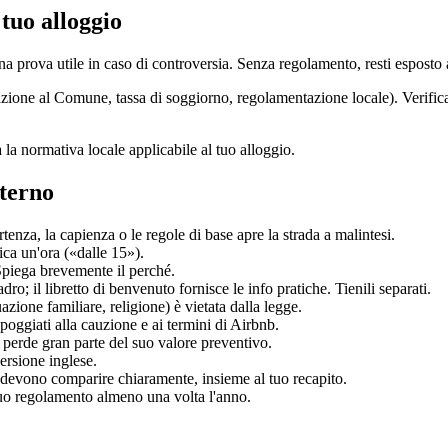
tuo alloggio
na prova utile in caso di controversia. Senza regolamento, resti esposto
azione al Comune, tassa di soggiorno, regolamentazione locale). Verific
la normativa locale applicabile al tuo alloggio.
nterno
rtenza, la capienza o le regole di base apre la strada a malintesi.
ca un'ora («dalle 15»).
Spiega brevemente il perché.
dro; il libretto di benvenuto fornisce le info pratiche. Tienili separati.
azione familiare, religione) è vietata dalla legge.
oggiati alla cauzione e ai termini di Airbnb.
 perde gran parte del suo valore preventivo.
ersione inglese.
 devono comparire chiaramente, insieme al tuo recapito.
 tuo regolamento almeno una volta l'anno.