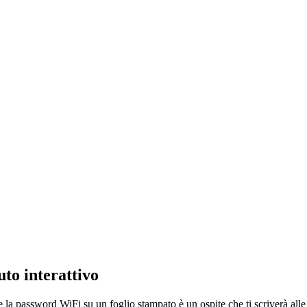
uto interattivo
a password WiFi su un foglio stampato è un ospite che ti scriverà alle 2