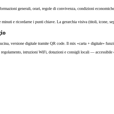
nformazioni generali, orari, regole di convivenza, condizioni economiche
inuti e ricordarne i punti chiave. La gerarchia visiva (titoli, icone, se
gio
ucina, versione digitale tramite QR code. Il mix «carta + digitale» funzio
za regolamento, istruzioni WiFi, dotazioni e consigli locali — accessibil