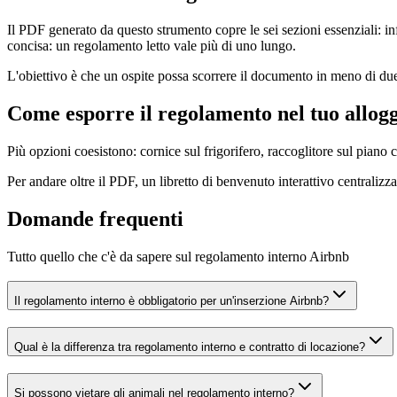
Il PDF generato da questo strumento copre le sei sezioni essenziali: i
concisa: un regolamento letto vale più di uno lungo.
L'obiettivo è che un ospite possa scorrere il documento in meno di due m
Come esporre il regolamento nel tuo allog
Più opzioni coesistono: cornice sul frigorifero, raccoglitore sul piano c
Per andare oltre il PDF, un libretto di benvenuto interattivo centraliz
Domande frequenti
Tutto quello che c'è da sapere sul regolamento interno Airbnb
Il regolamento interno è obbligatorio per un'inserzione Airbnb?
Qual è la differenza tra regolamento interno e contratto di locazione?
Si possono vietare gli animali nel regolamento interno?