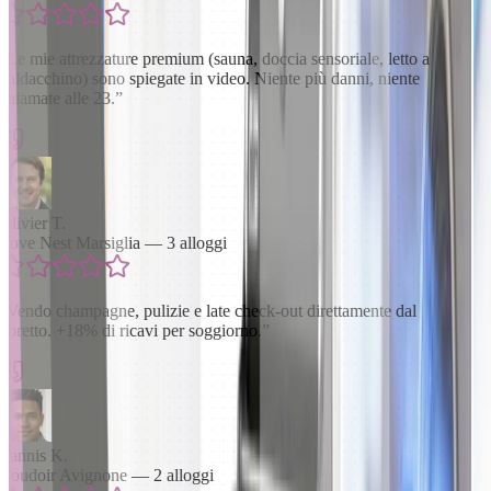
“
Le mie attrezzature premium (sauna, doccia sensoriale, letto a
baldacchino) sono spiegate in video. Niente più danni, niente
chiamate alle 23.
”
Olivier T.
Love Nest Marsiglia — 3 alloggi
“
Vendo champagne, pulizie e late check-out direttamente dal
libretto. +18% di ricavi per soggiorno.
”
Yannis K.
Boudoir Avignone — 2 alloggi