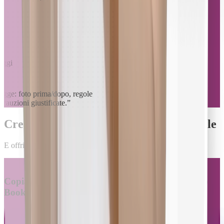
loggi
otegge: foto prima/dopo, regole
 cauzioni giustificate.
”
Crea il tuo manuale di benvenuto digitale
E offri tutti i tuoi servizi e le istruzioni in un unico posto
STEP 1
Copia e importa il link del tuo annuncio Airbnb o
Booking