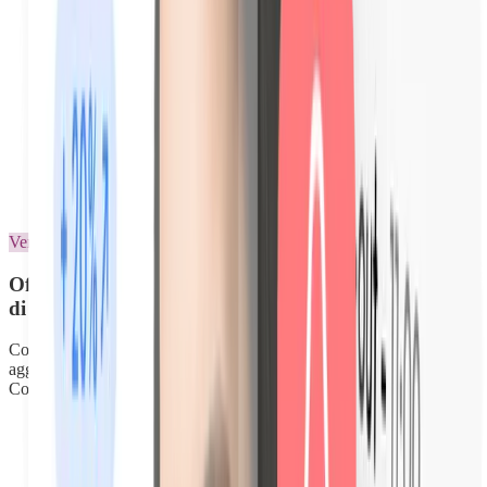
Esportazione PDF per assicurazione
Vendita di servizi aggiuntivi
Offri servizi aggiuntivi ai tuoi ospiti dal tuo manuale
di benvenuto
Colazione, noleggio bici, pulizie a metà soggiorno, offri servizi
aggiuntivi ai tuoi ospiti senza inviare un solo messaggio.
Consultano, decidono e pagano.