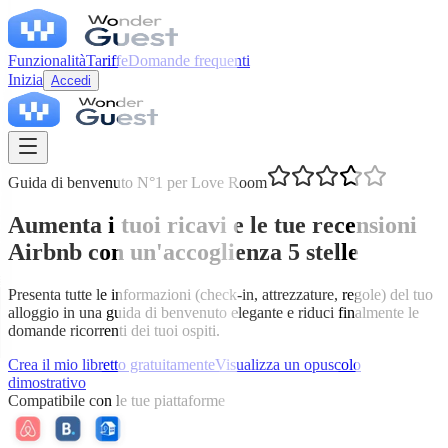
Funzionalità
Tariffe
Domande frequenti
Inizia
Accedi
Guida di benvenuto N°1 per Love Room
Aumenta i tuoi ricavi e le tue recensioni
Airbnb con un'accoglienza 5 stelle
Presenta tutte le informazioni (check-in, attrezzature, regole) del tuo
alloggio in una guida di benvenuto elegante e riduci finalmente le
domande ricorrenti dei tuoi ospiti.
Crea il mio libretto gratuitamente
Visualizza un opuscolo
dimostrativo
Compatibile con le tue piattaforme