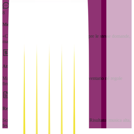
8
Messaggi dopo le 22
«Come si accende la sauna?» alle 23:47. Sempre le stesse domande,
mai al momento giusto.
Attrezzatura non rispettata
Macchia, danno, attrezzatura accesa. Senza inventario né regole
firmate, la disputa si perde.
Regole ignorate
Scrivi un messaggio lungo. L'ospite lo scorre. Risultato: musica alta,
festa improvvisata, una recensione da 3 stelle.