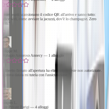
“
I miei ospiti scansionano il codice QR all'arrivo e sanno tutto:
codice wifi, come avviare la jacuzzi, dov'è lo champagne. Zero
attriti.
”
Philippe M.
Il Rifugio Amoroso Annecy — 1 alloggio
“
Il libretto firmato all'apertura ha eliminato le feste non autorizzate.
La prova datata mi tutela con l'assicurazione.
”
François L.
Suite Private Parigi — 4 alloggi