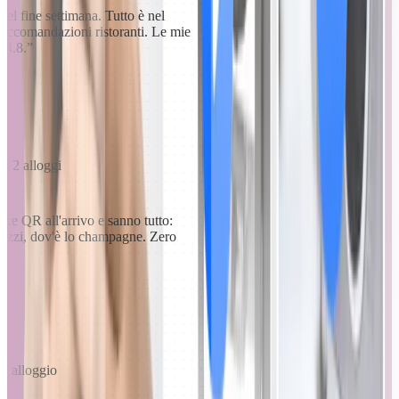
el fine settimana. Tutto è nel
, raccomandazioni ristoranti. Le mie
a 4.8.
”
 2 alloggi
dice QR all'arrivo e sanno tutto:
acuzzi, dov'è lo champagne. Zero
1 alloggio