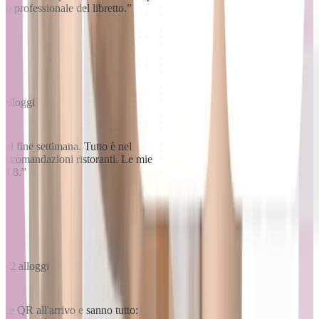
tto professionale del libretto.
”
 alloggi
el fine settimana. Tutto è nel
, raccomandazioni ristoranti. Le mie
a 4.8.
”
 2 alloggi
dice QR all'arrivo e sanno tutto: