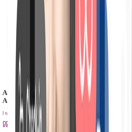
Pagamento tramite bonifico o in contanti
Aumenta le tue recensioni Airbnb.
Aumenta i tuoi ricavi per soggiorno
I tuoi ospiti sono finalmente 100% autonomi.