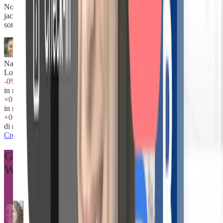
Non rispondo più ai messaggi nel fine settimana. Tutto è nel libretto:
jacuzzi, sauna, regole, raccomandazioni ristoranti. Le mie recensioni
sono passate da 4.2 a 4.8.
Nathalie M.
Love Suites Costa Azzurra — 5 alloggi
-0%
in meno di messaggi degli ospiti
×0
in meno di dispute sulla cauzione
+0 €
di ricavi extra medi per soggiorno
Crea il mio libretto gratuitamente
Gestiscono love room. Adorano
WonderGuest.