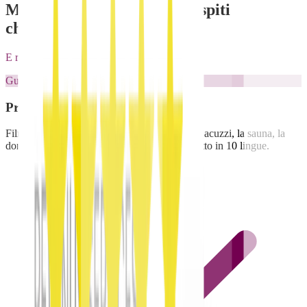
Mostra tutto ciò che i tuoi ospiti
chiedono: in un unico posto
E riduci dispute e domande dell'80%
Guida attrezzature
Presenta ogni attrezzatura in video
Filma o carica una demo di 60 secondi per la jacuzzi, la sauna, la
domotica. L'ospite vede prima di agire. Tradotto in 10 lingue.