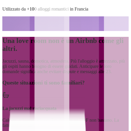
Utilizzato da +100 alloggi romantici in Francia
Una love room non è un Airbnb
come gli
altri.
Jacuzzi, sauna, domotica, atmosfera. Più l'alloggio è attrezzato, più
gli ospiti hanno bisogno di essere guidati. Anticipare le loro
domande significa anche evitare dispute e messaggi alle 23.
Queste situazioni ti sono familiari?
La jacuzzi mal risciacquata
Calcare, schiuma, schizzi. Tre righe in un PDF non bastano. La
fattura di manutenzione, sì.