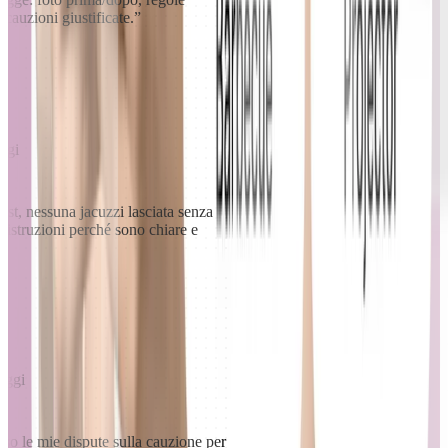
 cauzioni giustificate.
”
oggi
t, nessuna jacuzzi lasciata senza
e istruzioni perché sono chiare e
loggi
viso le mie dispute sulla cauzione per