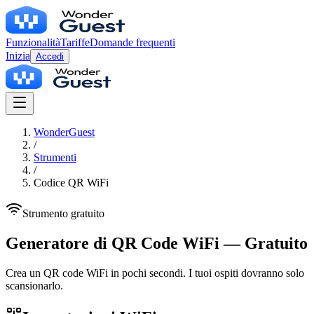
Funzionalità
Tariffe
Domande frequenti
Inizia
Accedi
WonderGuest
/
Strumenti
/
Codice QR WiFi
Strumento gratuito
Generatore di QR Code WiFi
—
Gratuito
Crea un QR code WiFi in pochi secondi. I tuoi ospiti dovranno solo
scansionarlo.