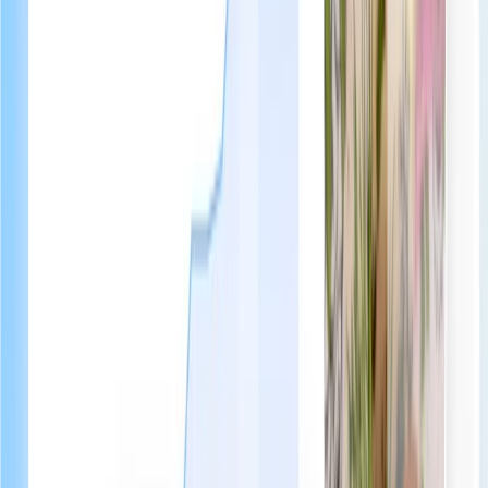
Pagamento tramite bonifico o in contanti
Quels résultats attendre avec
WonderGuest ?
Les hébergements premium utilisant WonderGuest constatent une