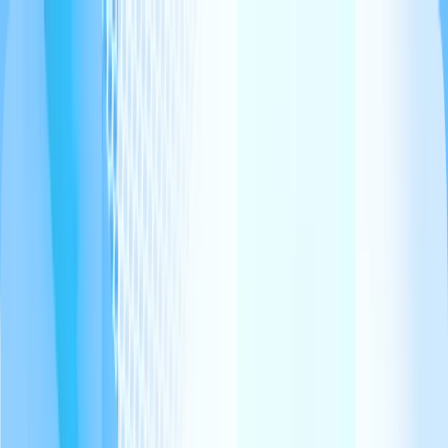
Funzionalità
Tariffe
Domande frequenti
Inizia
Accedi
Hébergement premium
La guida di benvenuto digitale per alloggi
premium
WonderGuest crée des livrets d'accueil digitaux qui reflètent le
standing de votre gîte, château ou villa. Intégrez les instructions des
équipements complexes (spa, piscine, domotique), vos
recommandations personnalisées et votre identité visuelle. Le digital
au service du charme, pas contre lui.
Crea il mio libretto gratuitamente
Visualizza un opuscolo
dimostrativo
Compatible avec vos plateformes