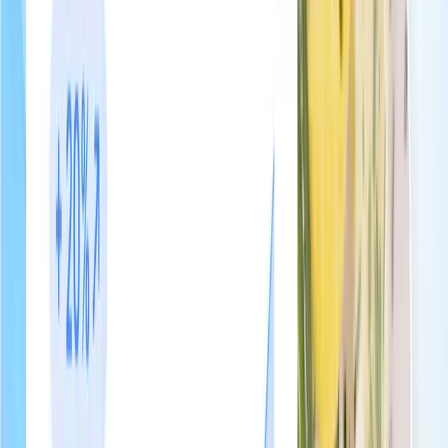
Multi-langue pour la clientèle internationale
Vendita di servizi aggiuntivi
Offri servizi aggiuntivi ai tuoi ospiti dal tuo manuale
di benvenuto
Colazione, noleggio bici, pulizie a metà soggiorno, offri servizi
aggiuntivi ai tuoi ospiti senza inviare un solo messaggio.
Consultano, decidono e pagano.