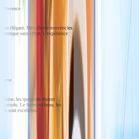
n-Provence
et est élégant. Mes clients trouvent les
a domotique sans effort. L'expérience
n Corse
gamme, les questions étaient
 résolu. Le livret est beau, les
vis sont excellents.
”
Crea il tuo manuale di benvenuto digitale
E offri tutti i tuoi servizi e le istruzioni in un unico posto