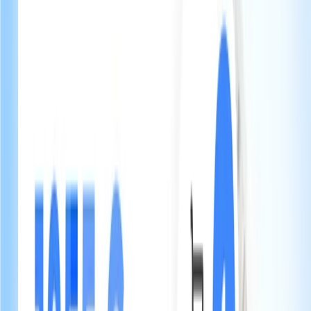
Design élégant et épuré
Équipements complexes
Des instructions claires pour chaque équipement.
Spa, piscine, domotique, cheminée, home cinéma — créez des
guides visuels pour chaque équipement. Vos voyageurs
comprennent comment tout fonctionne sans vous appeler.