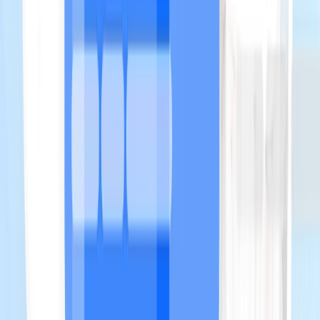
Puis-je intégrer des vidéos dans le livret ?
Le livret fonctionne-t-il sans connexion internet ?
Un QR code n'est-il pas trop 'digital' pour un lieu de charme ?
Offri un'accoglienza 5 stelle ai tuoi ospiti
Crea il tuo primo opuscolo direttamente dal tuo annuncio su Airbnb
Crea il mio libretto gratuitamente
Visualizza un opuscolo dimostrativo
Pianificare una dimostrazione