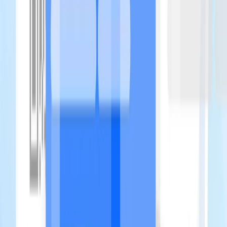
Crea il mio libretto gratuitamente
Questions fréquentes — Hébergements
premium
Puis-je personnaliser le design à l'image de mon lieu ?
Comment documenter des équipements complexes ?
Le livret est-il disponible en plusieurs langues ?