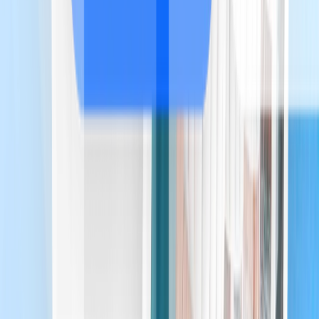
Soluzioni
Host indipendente
Multi-proprietari
Gestione locale
Alloggio premium
Love Room