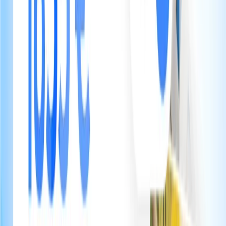
Vidéos explicatives intégrées
Recommandations
Vos recommandations. Leur expérience.
Partagez vos restaurants préférés, vos activités coup de cœur, vos
conseils d'initiés. Votre livret devient un concierge digital qui
prolonge l'expérience au-delà du logement.