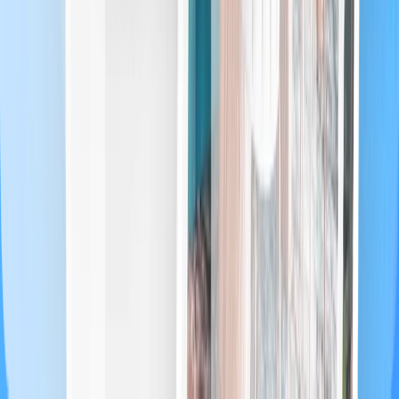
Agriturismi e B&B
Alloggi atipici
Gestione professionale
Pagine
Home
Tariffe
Blog
Confronto PMS nel 2026
Contattaci
Strumenti gratuiti
Generatore di codici QR WiFi
Regolamento interno Airbnb
Simulatore ricavi extra
Calcolatore redditività Airbnb
Scegliere il tuo PMS
Informazioni
Note legali
Informativa sulla privacy