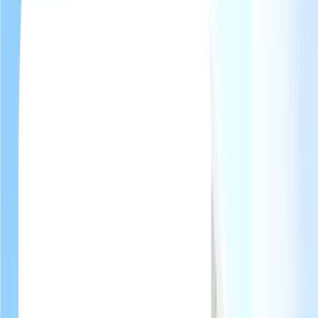
Tension digital vs. charme du lieu
Vous hésitez entre le digital et l'authenticité. Un QR code dans un
château, est-ce cohérent ? La réponse est oui — si c'est fait avec
goût.
Expérience pas à la hauteur
Votre hébergement est exceptionnel mais l'accueil reste basique : un
message Airbnb et un classeur plastique sur la table. Le décalage
nuit à vos avis.
Comment WonderGuest sublime l'accueil
dans un hébergement premium ?
WonderGuest crée des livrets digitaux élégants qui mettent en valeur
votre lieu. Instructions détaillées pour les équipements complexes,
recommandations personnalisées, identité visuelle sur mesure. Le
tout accessible par un QR code discret.
Identité visuelle