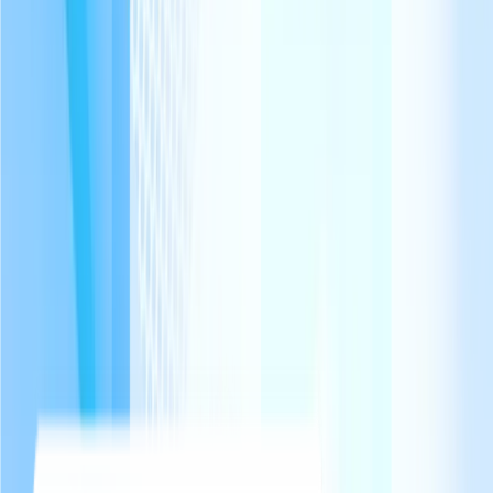
Utilisé par +100 hébergements premium en France
Vous reconnaissez ces situations ?
Un hébergement d'exception mérite un accueil à la hauteur.
Équipements complexes mal expliqués
Spa, piscine chauffée, domotique, cheminée — vos équipements
haut de gamme nécessitent des instructions détaillées. Un PDF de 3
pages ne suffit pas.